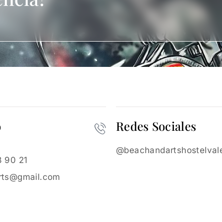
o
Redes Sociales
@beachandartshostelval
 90 21
rts@gmail.com