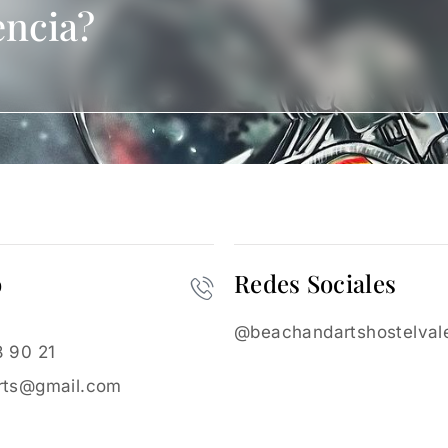
encia?
o
Redes Sociales
@beachandartshostelval
 90 21
rts@gmail.com