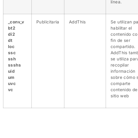
línea.
_conv_v
Publicitaria
AddThis
Se utilizan p
bt2
habilitar el
di2
contenido co
dt
fin de ser
loc
compartido.
ssc
AddThis tam
ssh
se utiliza par
ssshs
recopilar
uid
información
um
sobre cómo 
uvc
comparte
vc
contenido de
sitio web