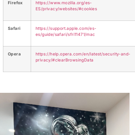
Firefox
https://www.mozilla.org/es-
ES/privacy/websites/#cookies
Safari
https://support.apple.com/es-
es/guide/safari/sfri11471/mac
Opera
https://help.opera.com/en/latest/security-and-
privacy/#clearBrowsingData