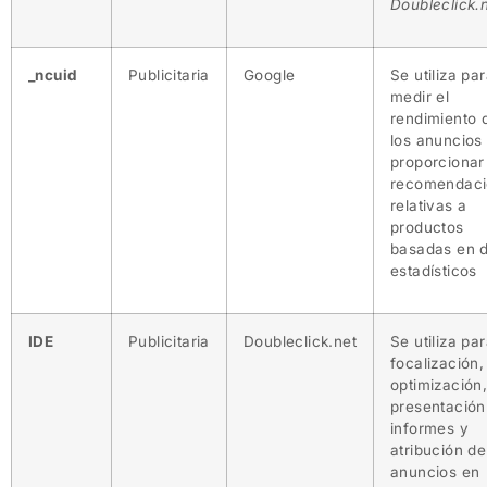
Doubleclick.
_ncuid
Publicitaria
Google
Se utiliza pa
medir el
rendimiento 
los anuncios
proporcionar
recomendaci
relativas a
productos
basadas en 
estadísticos
IDE
Publicitaria
Doubleclick.net
Se utiliza par
focalización,
optimización
presentación
informes y
atribución de
anuncios en