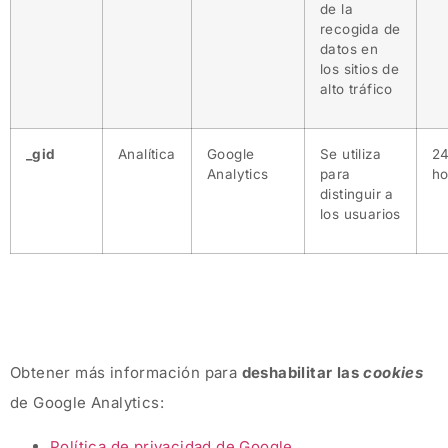
de la
recogida de
datos en
los sitios de
alto tráfico
_gid
Analítica
Google
Se utiliza
2
Analytics
para
ho
distinguir a
los usuarios
Obtener más información para
deshabilitar las
cookies
de Google Analytics:
Política de privacidad de
Google