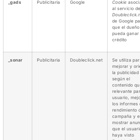
_gads
Publicitaria
Google
Cookie
asoc
al servicio d
Doubleclick.
de Google pa
que el dueño
pueda ganar
crédito
_sonar
Publicitaria
Doubleclick.net
Se utiliza pa
mejorar y ori
la publicidad
según el
contenido qu
relevante pa
usuario, mej
los informes
rendimiento 
campaña y ev
mostrar anun
que el usuar
haya visto